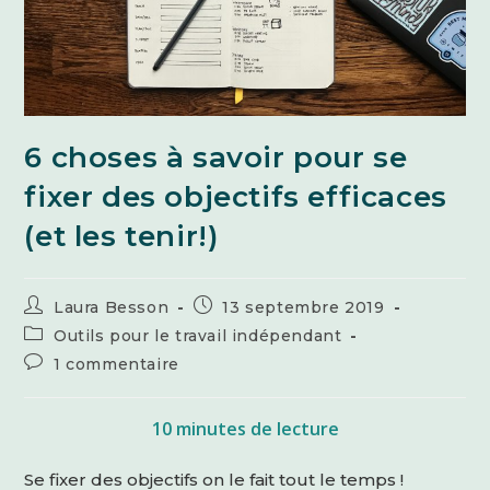
6 choses à savoir pour se
fixer des objectifs efficaces
(et les tenir!)
Auteur/autrice
Publication
Laura Besson
13 septembre 2019
de
publiée :
Post
Outils pour le travail indépendant
la
category:
Commentaires
1 commentaire
publication :
de
la
publication :
10
minutes de lecture
Se fixer des objectifs on le fait tout le temps !